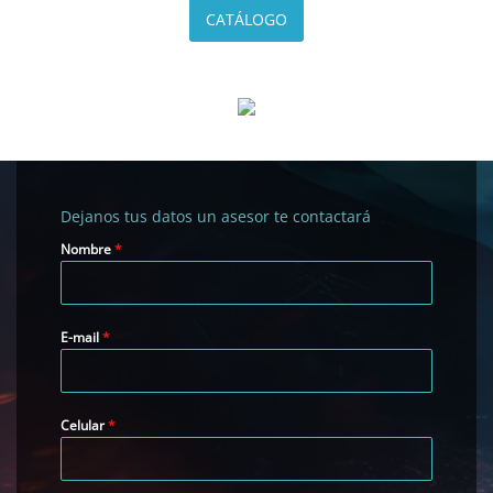
CATÁLOGO
Dejanos tus datos un asesor te contactará
Nombre
*
E-mail
*
Celular
*