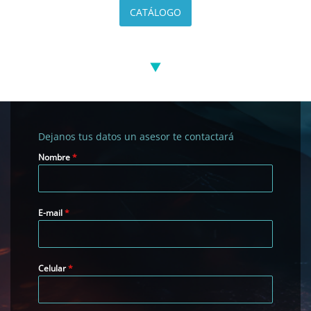
CATÁLOGO
Dejanos tus datos un asesor te contactará
Nombre
*
E-mail
*
Celular
*